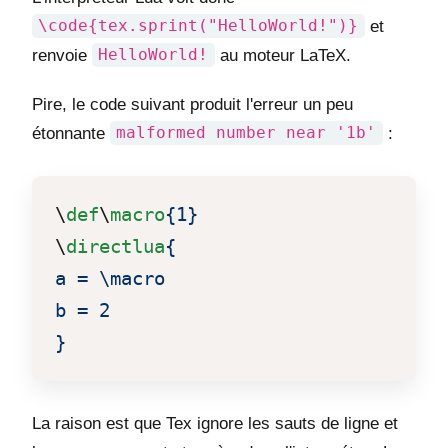
\code{tex.sprint("HelloWorld!")}
et
renvoie
HelloWorld!
au moteur LaTeX.
Pire, le code suivant produit l'erreur un peu
étonnante
malformed number near '1b'
:
\
def
\
macro
{1}
\
directlua
{

a = \macro

b = 2

}
La raison est que Tex ignore les sauts de ligne et