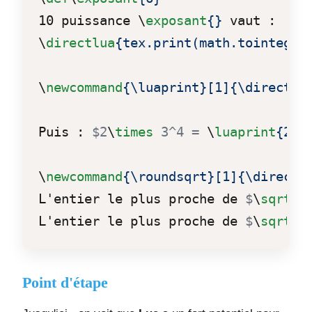
10 puissance 
\
exposant
{}
\
directlua
{tex.print(math.tointeger
\
newcommand
{\luaprint}
[1]
{\directlu
Puis : 
$2
\
times
 3^4 = 
\
luaprint
{2*3
\
newcommand
{\roundsqrt}
[1]
{\directl
L'entier le plus proche de 
$
\
sqrt
{2
L'entier le plus proche de 
$
\
sqrt
{3
Point d'étape