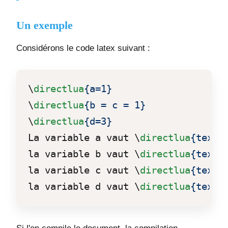
Un exemple
Considérons le code latex suivant :
\
directlua
{a=1}
\
directlua
{b = c = 1}
\
directlua
{d=3}
La variable a vaut 
\
directlua
{tex.s
la variable b vaut 
\
directlua
{tex.s
la variable c vaut 
\
directlua
{tex.s
la variable d vaut 
\
directlua
{tex.s