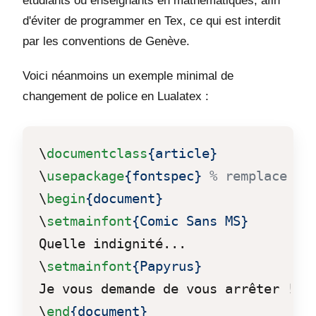
étudiants ou enseignants en mathématiques, afin
d'éviter de programmer en Tex, ce qui est interdit
par les conventions de Genève.
Voici néanmoins un exemple minimal de
changement de police en Lualatex :
\
documentclass
{article}
\
usepackage
{fontspec}
% remplace fo
\
begin
{document}
\
setmainfont
{Comic Sans MS}
\
setmainfont
{Papyrus}
\
end
{document}