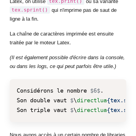
Latex, on utilise
tex.print()
ou sa variante
tex.sprint()
qui n'imprime pas de saut de
ligne à la fin.
La chaîne de caractères imprimée est ensuite
traitée par le moteur Latex.
(Il est également possible d'écrire dans la console,
ou dans les logs, ce qui peut parfois être utile.)
Considérons le nombre 
$6$
.

Son double vaut 
$
\
directlua
{tex.spr
Son triple vaut 
$
\
directlua
{tex.spr
Nous avons accès à un certain nombre de libraries