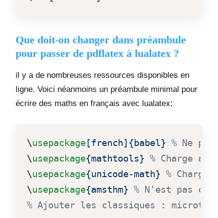
Que doit-on changer dans préambule
pour passer de pdflatex à lualatex ?
il y a de nombreuses ressources disponibles en
ligne. Voici néanmoins un préambule minimal pour
écrire des maths en français avec lualatex:
\
usepackage
[french]
{babel}
% Ne plu
\
usepackage
{mathtools}
% Charge ams
\
usepackage
{unicode-math}
% Charge 
\
usepackage
{amsthm}
% N'est pas cha
% Ajouter les classiques : microtyp