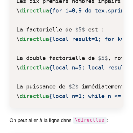
\
directlua
{for i=0,9 do tex.sprint(
La factorielle de 
$5$
\
directlua
{local result=1; for k=1,
La double factorielle de 
$5$
, notée
\
directlua
{local n=5; local result=
La puissance de 
$2$
 immédiatement s
\
directlua
{local n=1; while n <= 10
On peut aller à la ligne dans
\directlua
: