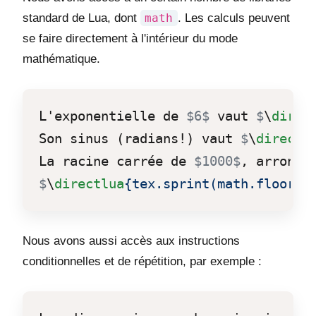
standard de Lua, dont
math
. Les calculs peuvent
se faire directement à l'intérieur du mode
mathématique.
L'exponentielle de 
$6$
 vaut 
$
\
direc
Son sinus (radians!) vaut 
$
\
directl
La racine carrée de 
$1000$
$
\
directlua
{tex.sprint(math.floor(m
Nous avons aussi accès aux instructions
conditionnelles et de répétition, par exemple :