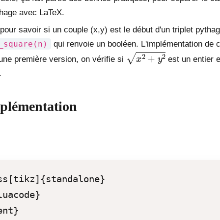
ichage avec LaTeX.
pour savoir si un couple (x,y) est le début d'un triplet pythago
_square(n)
qui renvoie un booléen. L'implémentation de c
x
2
+
y
2
une première version, on vérifie si
est un entier 
.
plémentation
ss[tikz]{standalone}

uacode}

nt}
