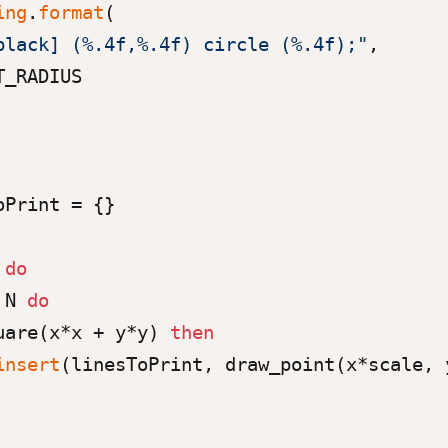
ing
.
format
(

black] (%.4f,%.4f) circle (%.4f);"
,

_RADIUS

oPrint = {}

 
do
 N 
do
uare(x*x + y*y) 
then
insert
(linesToPrint, draw_point(x*scale, y