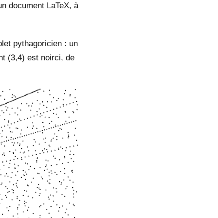
d'un document LaTeX, à
plet pythagoricien : un
t (3,4) est noirci, de