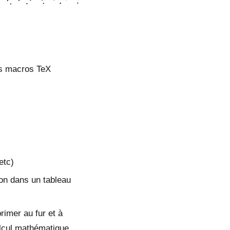
es macros TeX
etc)
tion dans un tableau
primer au fur et à
alcul mathématique