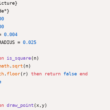
cture}

00
00
= 
0.004
RADIUS = 
0.025
on
is_square
(n)
math
.
sqrt
(n)

th
.
floor
(r) 
then
return
false
end
e
on
draw_point
(x,y)