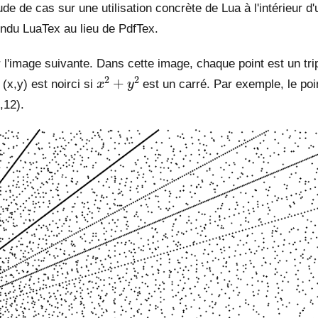
tude de cas sur une utilisation concrète de Lua à l'intérieur 
endu LuaTex au lieu de PdfTex.
ir l'image suivante. Dans cette image, chaque point est un tri
x
2
+
y
2
(x,y) est noirci si
est un carré. Par exemple, le poin
,12).