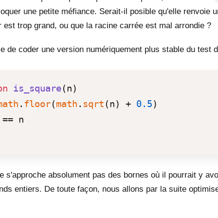
quer une petite méfiance. Serait-il posible qu'elle renvoie un
r est trop grand, ou que la racine carrée est mal arrondie ?
ie de coder une version numériquement plus stable du test d
on
is_square
(n)
math
.
floor
(
math
.
sqrt
(n) + 
0.5
)

ne s'approche absolument pas des bornes où il pourrait y av
nds entiers. De toute façon, nous allons par la suite optimise