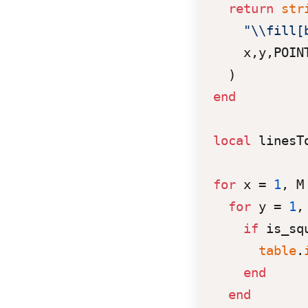
return
str
"\\fill[
    x,y,POINT
end
local
 linesT
for
 x = 
1
, M
for
 y = 
1
,
if
 is_sq
table
.
end
end