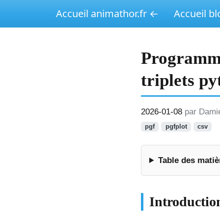
Accueil animathor.fr ←
Accueil b
Programme
triplets p
2026-01-08
par Dam
pgf
pgfplot
csv
Table des matiè
Introduction