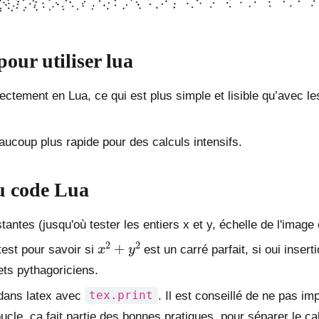
our utiliser lua
ctement en Lua, ce qui est plus simple et lisible qu’avec l
aucoup plus rapide pour des calculs intensifs.
u code Lua
tantes (jusqu'où tester les entiers x et y, échelle de l'image 
x
2
+
y
2
test pour savoir si
est un carré parfait, si oui inser
lets pythagoriciens.
 dans latex avec
tex.print
. Il est conseillé de ne pas im
cle, ça fait partie des bonnes pratiques, pour séparer le c