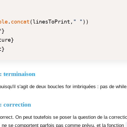
ble
.
concat
(linesToPrint,
" "
))

}

ure}

: terminaison
uisqu'il s'agit de deux boucles for imbriquées : pas de while
: correction
rrect. On peut toutefois se poser la question de la correctio
nts ne se comportent parfois pas comme prévu, et la fonction