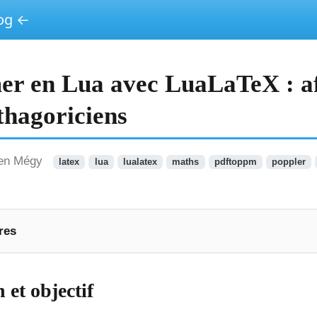
log ←
r en Lua avec LuaLaTeX : af
ythagoriciens
ien Mégy
latex
lua
lualatex
maths
pdftoppm
poppler
res
 et objectif