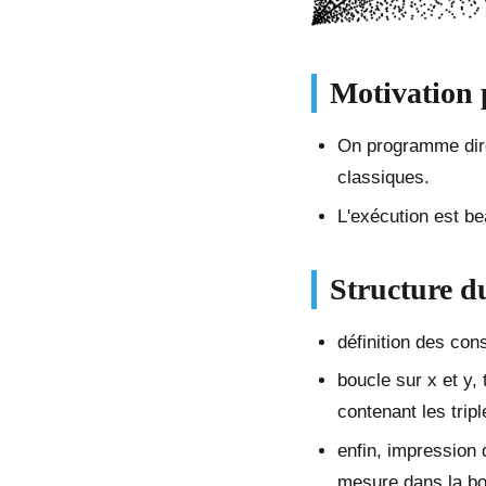
Motivation p
On programme dire
classiques.
L'exécution est be
Structure d
définition des cons
boucle sur x et y, 
contenant les trip
enfin, impression
mesure dans la bou