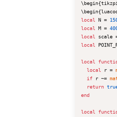
\begin{tikzpi
local
 N = 
15
local
 M = 
40
local
 scale 
local
 POINT_
local
functi
local
 r = 
if
 r ~= 
ma
return
tru
end
local
functi