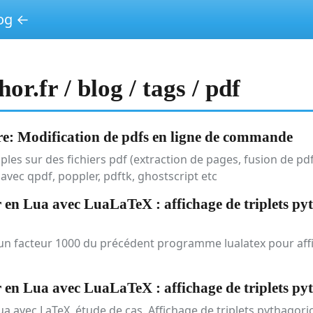
log ←
r.fr / blog / tags / pdf
e: Modification de pdfs en ligne de commande
les sur des fichiers pdf (extraction de pages, fusion de pdf
vec qpdf, poppler, pdftk, ghostscript etc
n Lua avec LuaLaTeX : affichage de triplets pyt
'un facteur 1000 du précédent programme lualatex pour aff
n Lua avec LuaLaTeX : affichage de triplets pyt
Lua avec LaTeX, étude de cas. Affichage de triplets pythagori