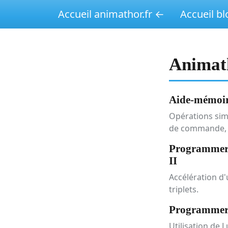
Accueil animathor.fr ←
Accueil b
Animatho
Aide-mémoir
Opérations simp
de commande, a
Programmer e
II
Accélération d
triplets.
Programmer e
Utilisation de 